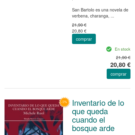
San Bartolo es una novela de
verbena, charanga, ...
21,90 €
20,80 €
comprar
En stock
21,90 €
20,80 €
comprar
Inventario de lo
que queda
cuando el
bosque arde