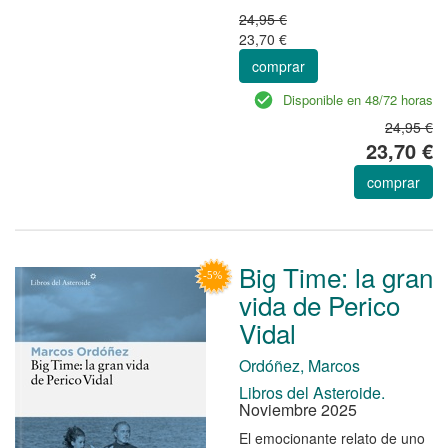
24,95 €
23,70 €
comprar
Disponible en 48/72 horas
24,95 €
23,70 €
comprar
Big Time: la gran
vida de Perico
Vidal
Ordóñez, Marcos
Libros del Asteroide.
Noviembre 2025
El emocionante relato de uno