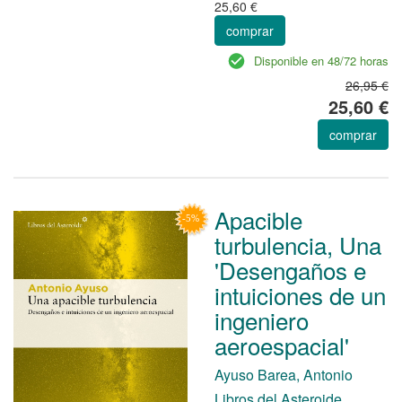
25,60 €
comprar
Disponible en 48/72 horas
26,95 €
25,60 €
comprar
Apacible
turbulencia, Una
'Desengaños e
intuiciones de un
ingeniero
aeroespacial'
Ayuso Barea, Antonio
Libros del Asteroide.