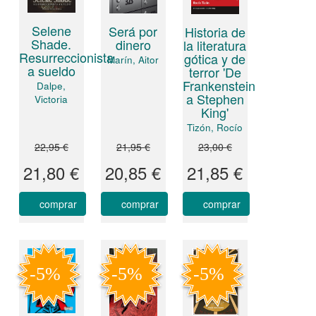
Selene
Será por
Historia de
Shade.
dinero
la literatura
Resurreccionista
gótica y de
Marín, Aitor
a sueldo
terror 'De
Frankenstein
Dalpe,
a Stephen
Victoria
King'
Tizón, Rocío
22,95 €
21,95 €
23,00 €
21,80 €
20,85 €
21,85 €
comprar
comprar
comprar