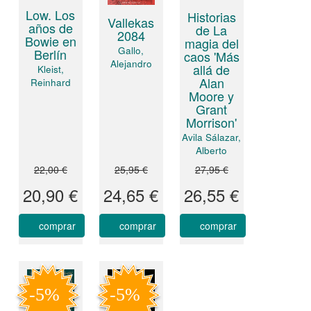
Low. Los
Historias
Vallekas
años de
de La
2084
Bowie en
magia del
Gallo,
Berlín
caos 'Más
Alejandro
allá de
Kleist,
Alan
Reinhard
Moore y
Grant
Morrison'
Avila Sálazar,
Alberto
22,00 €
25,95 €
27,95 €
20,90 €
24,65 €
26,55 €
comprar
comprar
comprar