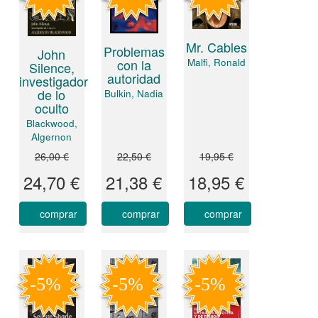
Mr. Cables
Problemas
John
Malfi, Ronald
con la
Silence,
autoridad
investigador
de lo
Bulkin, Nadia
oculto
Blackwood,
Algernon
26,00 €
22,50 €
19,95 €
24,70 €
21,38 €
18,95 €
comprar
comprar
comprar