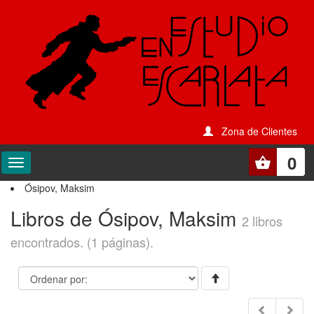
Zona de Clientes
0
Ósipov, Maksim
Libros de Ósipov, Maksim
2 libros
encontrados. (1 páginas).