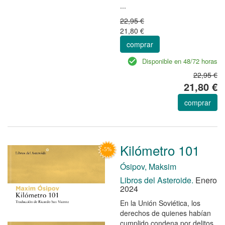
...
22,95 €
21,80 €
comprar
Disponible en 48/72 horas
22,95 €
21,80 €
comprar
Kilómetro 101
Ósipov, Maksim
Libros del Asteroide.
Enero
2024
En la Unión Soviética, los
derechos de quienes habían
cumplido condena por delitos