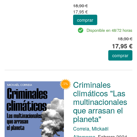
18,90 €
17,95 €
comprar
Disponible en 48/72 horas
18,90 €
17,95 €
comprar
Criminales
climáticos "Las
multinacionales
que arrasan el
planeta"
Correia, Mickaël
Altamarea.
Febrero 2024