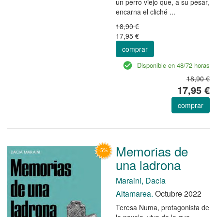
un perro viejo que, a su pesar,
encarna el cliché ...
18,90 €
17,95 €
comprar
Disponible en 48/72 horas
18,90 €
17,95 €
comprar
Memorias de
una ladrona
Maraini, Dacia
Altamarea.
Octubre 2022
Teresa Numa, protagonista de
la novela, vive de lo que