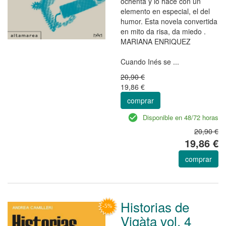
ochenta y lo hace con un
elemento en especial, el del
humor. Esta novela convertida
en mito da risa, da miedo .
MARIANA ENRIQUEZ
Cuando Inés se ...
20,90 €
19,86 €
comprar
Disponible en 48/72 horas
20,90 €
19,86 €
comprar
Historias de
Vigàta vol. 4