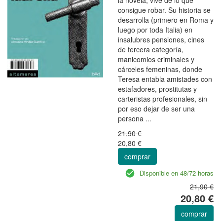
consigue robar. Su historia se
desarrolla (primero en Roma y
luego por toda Italia) en
insalubres pensiones, cines
de tercera categoría,
manicomios criminales y
cárceles femeninas, donde
Teresa entabla amistades con
estafadores, prostitutas y
carteristas profesionales, sin
por eso dejar de ser una
persona ...
21,90 €
20,80 €
comprar
Disponible en 48/72 horas
21,90 €
20,80 €
comprar