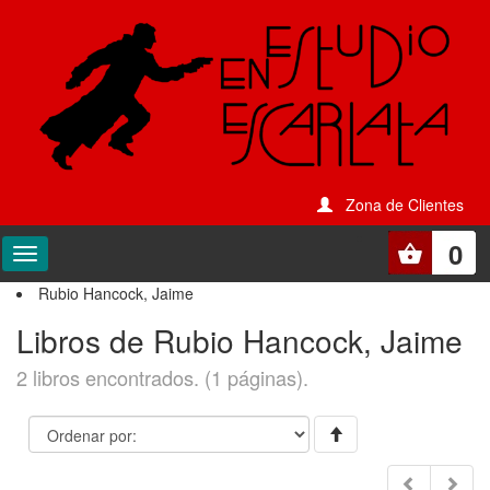
Zona de Clientes
0
Rubio Hancock, Jaime
Libros de Rubio Hancock, Jaime
2 libros encontrados. (1 páginas).