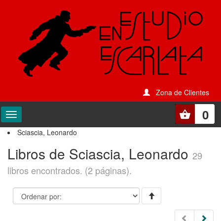
Zona de Clientes
0
Sciascia, Leonardo
Libros de Sciascia, Leonardo
29
libros encontrados. (2 páginas).