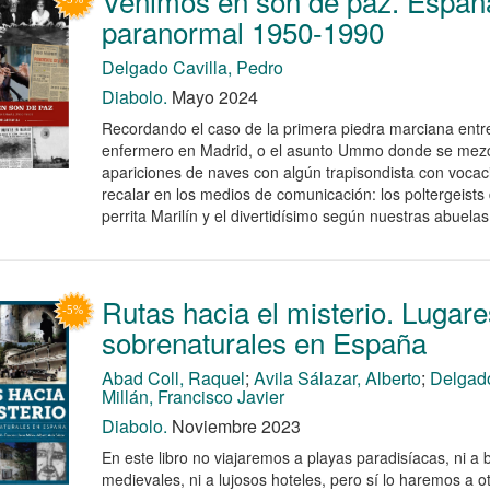
Venimos en son de paz. Españ
paranormal 1950-1990
Delgado Cavilla, Pedro
Diabolo.
Mayo 2024
Recordando el caso de la primera piedra marciana ent
enfermero en Madrid, o el asunto Ummo donde se mezc
apariciones de naves con algún trapisondista con vocaci
recalar en los medios de comunicación: los poltergeist
perrita Marilín y el divertidísimo según nuestras abuela
Rutas hacia el misterio. Lugare
sobrenaturales en España
Abad Coll, Raquel
;
Avila Sálazar, Alberto
;
Delgado
Millán, Francisco Javier
Diabolo.
Noviembre 2023
En este libro no viajaremos a playas paradisíacas, ni a 
medievales, ni a lujosos hoteles, pero sí lo haremos a ot