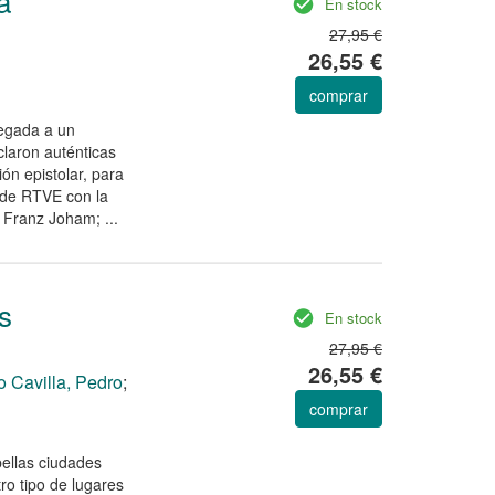
a
En stock
27,95 €
26,55 €
comprar
regada a un
laron auténticas
ón epistolar, para
s de RTVE con la
s Franz Joham; ...
s
En stock
27,95 €
26,55 €
 Cavilla, Pedro
;
comprar
bellas ciudades
ro tipo de lugares