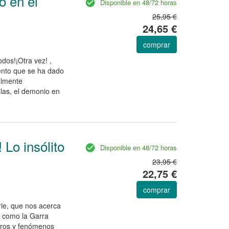
o en el
Disponible en 48/72 horas
25,95 €
24,65 €
comprar
dos!¡Otra vez! ,
ento que se ha dado
talmente
las, el demonio en
 Lo insólito
Disponible en 48/72 horas
23,95 €
22,75 €
comprar
ie, que nos acerca
s como la Garra
ndros y fenómenos