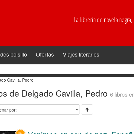
La librería de novela negra, p
es bolsillo
Ofertas
Viajes literarios
do Cavilla, Pedro
os de Delgado Cavilla, Pedro
6 libros e