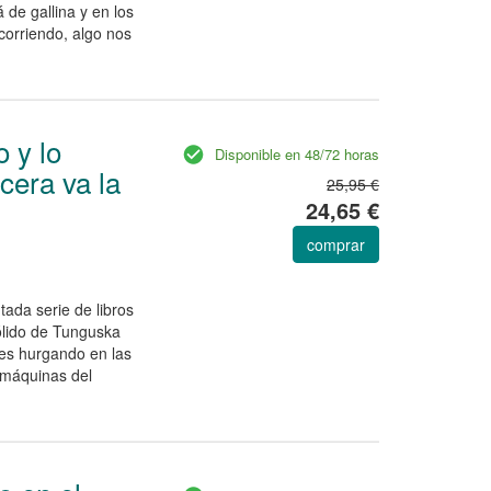
 de gallina y en los
corriendo, algo nos
o y lo
Disponible en 48/72 horas
cera va la
25,95 €
24,65 €
comprar
ada serie de libros
ólido de Tunguska
les hurgando en las
 máquinas del