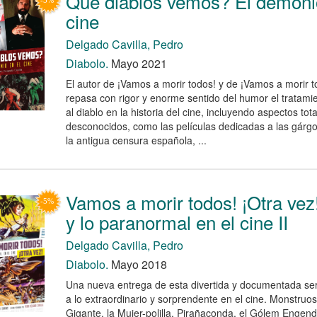
Qué diablos vemos? El demoni
cine
Delgado Cavilla, Pedro
Diabolo.
Mayo 2021
El autor de ¡Vamos a morir todos! y de ¡Vamos a morir to
repasa con rigor y enorme sentido del humor el tratami
al diablo en la historia del cine, incluyendo aspectos to
desconocidos, como las películas dedicadas a las gárgo
la antigua censura española, ...
Vamos a morir todos! ¡Otra vez!
y lo paranormal en el cine II
Delgado Cavilla, Pedro
Diabolo.
Mayo 2018
Una nueva entrega de esta divertida y documentada ser
a lo extraordinario y sorprendente en el cine. Monstruo
Gigante, la Mujer-polilla, Pirañaconda, el Gólem Enge