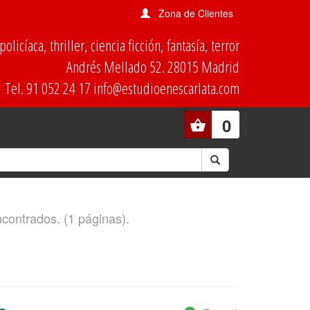
Zona de Clientes
olicíaca, thriller, ciencia ficción, fantasía, terror
Andrés Mellado 52. 28015 Madrid
Tel. 91 052 24 17 info@estudioenescarlata.com
0
ncontrados. (1 páginas).