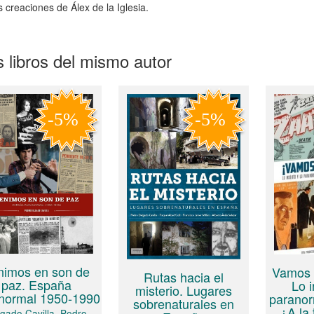
s creaciones de Álex de la Iglesia.
 libros del mismo autor
nimos en son de
Vamos a
Rutas hacia el
paz. España
Lo i
misterio. Lugares
normal 1950-1990
paranor
sobrenaturales en
¿A la 
gado Cavilla, Pedro