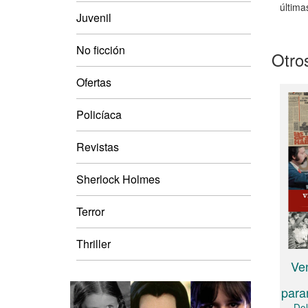
última
Juvenil
No ficción
Otros
Ofertas
Policíaca
Revistas
Sherlock Holmes
Terror
Thriller
Ve
para
Del