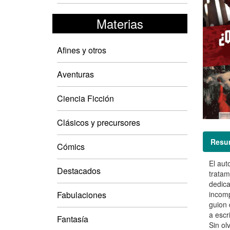
Materias
Afines y otros
Aventuras
Ciencia Ficción
Clásicos y precursores
Resu
Cómics
El aut
Destacados
tratam
dedica
Fabulaciones
incomp
guion 
a escri
Fantasía
Sin ol