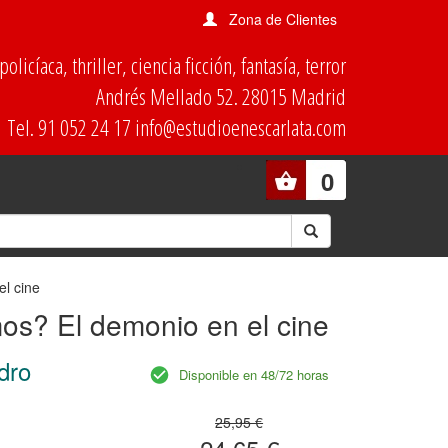
Zona de Clientes
olicíaca, thriller, ciencia ficción, fantasía, terror
Andrés Mellado 52. 28015 Madrid
Tel. 91 052 24 17 info@estudioenescarlata.com
0
l cine
os? El demonio en el cine
dro
Disponible en 48/72 horas
25,95 €