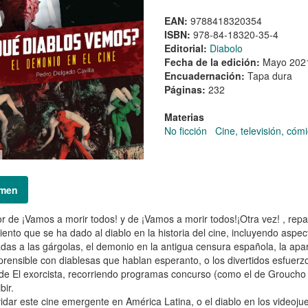
EAN:
9788418320354
ISBN:
978-84-18320-35-4
Editorial:
Diabolo
Fecha de la edición:
Mayo 202
Encuadernación:
Tapa dura
Páginas:
232
Materias
No ficción
Cine, televisión, cóm
men
or de ¡Vamos a morir todos! y de ¡Vamos a morir todos!¡Otra vez! , rep
iento que se ha dado al diablo en la historia del cine, incluyendo aspe
das a las gárgolas, el demonio en la antigua censura española, la apari
rensible con diablesas que hablan esperanto, o los divertidos esfuerzos 
de El exorcista, recorriendo programas concurso (como el de Groucho
bir.
vidar este cine emergente en América Latina, o el diablo en los videoju