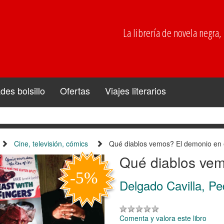
La librería de novela negra, p
es bolsillo
Ofertas
Viajes literarios
Cine, televisión, cómics
Qué diablos vemos? El demonio en e
Qué diablos vem
Delgado Cavilla, Pe
Comenta y valora este libro