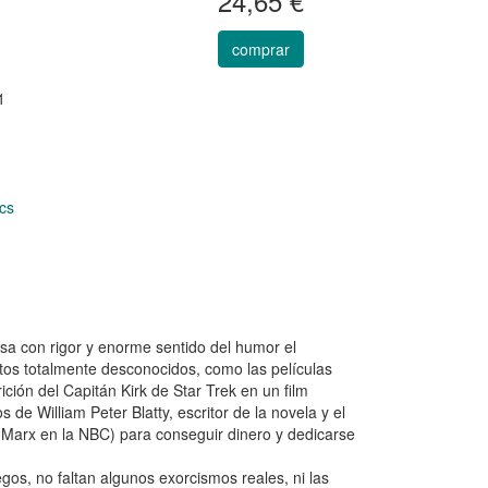
24,65 €
comprar
1
ics
asa con rigor y enorme sentido del humor el
ctos totalmente desconocidos, como las películas
ción del Capitán Kirk de Star Trek en un film
de William Peter Blatty, escritor de la novela y el
 Marx en la NBC) para conseguir dinero y dedicarse
egos, no faltan algunos exorcismos reales, ni las