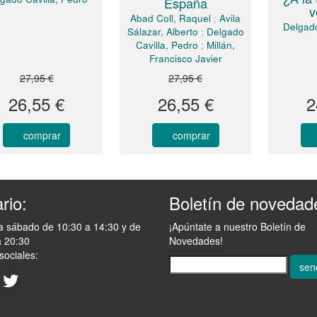
España
v
Abad Coll, Raquel
;
Avila
Delgado
Sálazar, Alberto
;
Delgado
Cavilla, Pedro
;
Millán,
Francisco Javier
27,95 €
27,95 €
26,55 €
26,55 €
2
comprar
comprar
rio:
Boletín de novedad
a sábado de 10:30 a 14:30 y de
¡Apúntate a nuestro Boletín de
a 20:30
Novedades!
sociales:
sen