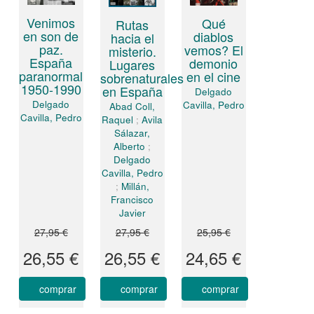
Venimos
Qué
Rutas
en son de
diablos
hacia el
paz.
vemos? El
misterio.
España
demonio
Lugares
paranormal
en el cine
sobrenaturales
1950-1990
en España
Delgado
Delgado
Cavilla, Pedro
Abad Coll,
Cavilla, Pedro
Raquel
;
Avila
Sálazar,
Alberto
;
Delgado
Cavilla, Pedro
;
Millán,
Francisco
Javier
27,95 €
27,95 €
25,95 €
26,55 €
26,55 €
24,65 €
comprar
comprar
comprar