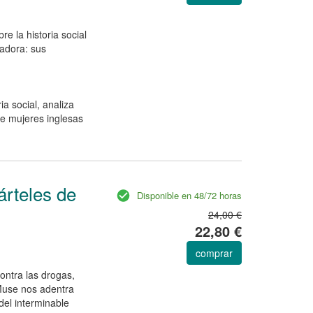
e la historia social
ladora: sus
a social, analiza
ce mujeres inglesas
árteles de
Disponible en 48/72 horas
24,00 €
22,80 €
comprar
ontra las drogas,
Muse nos adentra
del interminable