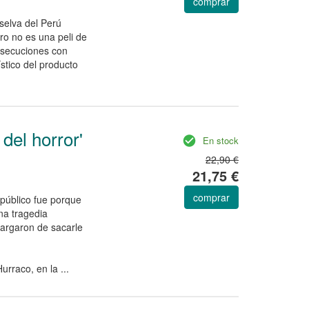
comprar
selva del Perú
ro no es una peli de
rsecuciones con
ístico del producto
del horror'
En stock
22,90 €
21,75 €
comprar
 público fue porque
na tragedia
ncargaron de sacarle
rraco, en la ...