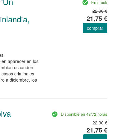
 'Un
En stock
22,90 €
inlandia,
21,75 €
comprar
as
len aparecer en los
también esconden
s casos criminales
ro a diciembre, los
elva
Disponible en 48/72 horas
22,90 €
21,75 €