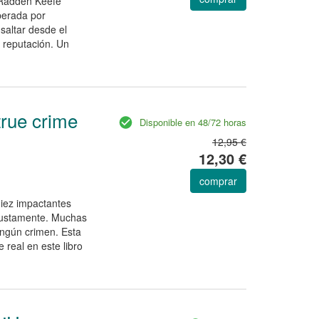
Radden Keefe
sperada por
 saltar desde el
 reputación. Un
true crime
Disponible en 48/72 horas
12,95 €
12,30 €
comprar
 diez impactantes
njustamente. Muchas
ingún crimen. Esta
 real en este libro