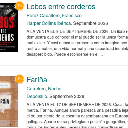
Lobos entre corderos
Pérez Caballero, Francisco
Harper Collins Ibérica.
Septiembre 2026
A LA VENTA EL 9 DE SEPTIEMBRE DE 2026. Un libro r
demuestra que conocer el mal puede ser la única forma
mal existe. Y casi nunca se presenta como imaginamos.
rostro amable, una vida normal y una capacidad inquiet
desapercibido. Puede esconderse en el ...
Fariña
Carretero, Nacho
Debolsillo.
Septiembre 2026
A LA VENTA EL 17 DE SEPTIEMBRE DE 2026. Coca, farl
merca, Fariña. Aunque ahora parezca una pesadilla leja
el 80 por ciento de la cocaína desembarcaba en Europa
gallegas. Aparte de su privilegiada posición geográfica,
todos los ingredientes necesarios para convertirse en ...