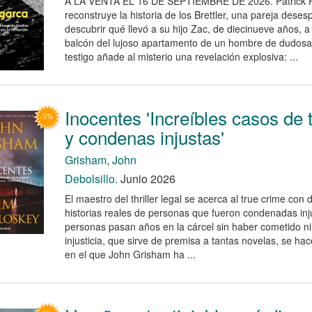
A LA VENTA EL 16 DE SEPTIEMBRE DE 2026. Patrick 
reconstruye la historia de los Brettler, una pareja dese
descubrir qué llevó a su hijo Zac, de diecinueve años, a
balcón del lujoso apartamento de un hombre de dudosa
testigo añade al misterio una revelación explosiva: ...
Inocentes 'Increíbles casos de 
y condenas injustas'
Grisham, John
Debolsillo.
Junio 2026
El maestro del thriller legal se acerca al true crime con
historias reales de personas que fueron condenadas i
personas pasan años en la cárcel sin haber cometido n
injusticia, que sirve de premisa a tantas novelas, se hace
en el que John Grisham ha ...