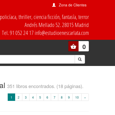
Zona de Clientes
olicíaca, thriller, ciencia ficción, fantasía, terror
Andrés Mellado 52. 28015 Madrid
Tel. 91 052 24 17 info@estudioenescarlata.com
0
nal
351 libros encontrados. (18 páginas).
(current)
1
2
3
4
5
6
7
8
9
10
»