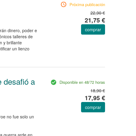
Próxima publicación
22,90 €
21,75 €
comprar
án dinero, poder e
ónicos talleres de
 y brillante
ificar un lienzo
e desafió a
Disponible en 48/72 horas
18,90 €
17,95 €
comprar
roe no fue solo un
la guerra arde en