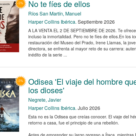
No te fíes de ellos
Ríos San Martín, Manuel
Harper Collins Ibérica.
Septiembre 2026
A LA VENTA EL 2 DE SEPTIEMBRE DE 2026. Te ofrecer
incluso la inmortalidad. Pero no te fíes de ellos.En los ic
restauración del Museo del Prado, Irene Llamas, la joven
directora, se enfrenta al mayor reto de su carrera: autent
inédito de la serie ...
Odisea 'El viaje del hombre qu
los dioses'
Negrete, Javier
Harper Collins Ibérica.
Julio 2026
Esta no es la Odisea que creías conocer. El viaje del hé
retorno a casa, fue el principio de una rebelión.
Antes de emprender su largo regreso a Ítaca, mientras 