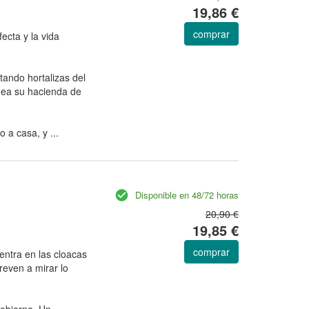
19,86 €
comprar
ecta y la vida
ando hortalizas del
odea su hacienda de
 a casa, y ...
Disponible en 48/72 horas
20,90 €
19,85 €
comprar
dentra en las cloacas
reven a mirar lo
Gobierno. Un