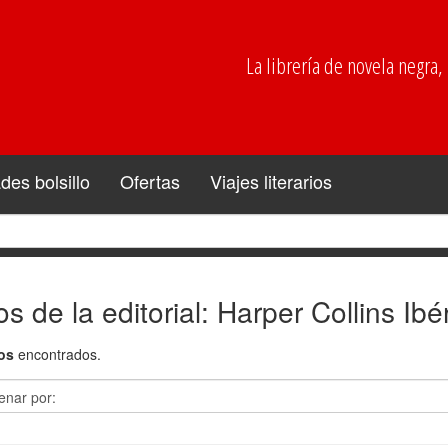
La librería de novela negra, p
es bolsillo
Ofertas
Viajes literarios
os de la editorial: Harper Collins Ibé
ros
encontrados.