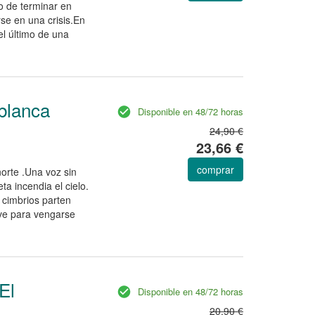
to de terminar en
rse en una crisis.En
 el último de una
 blanca
Disponible en 48/72 horas
24,90 €
23,66 €
comprar
norte .Una voz sin
a incendia el cielo.
s cimbrios parten
lve para vengarse
El
Disponible en 48/72 horas
20,90 €