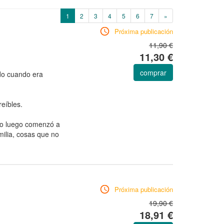
(current)
1
2
3
4
5
6
7
»
Próxima publicación
11,90 €
11,30 €
comprar
o cuando era
reíbles.
ero luego comenzó a
milia, cosas que no
Próxima publicación
19,90 €
18,91 €