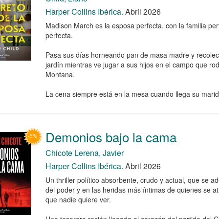
Harper Collins Ibérica.
Abril 2026
Madison March es la esposa perfecta, con la familia perf
perfecta.
Pasa sus días horneando pan de masa madre y recolect
jardín mientras ve jugar a sus hijos en el campo que r
Montana.
La cena siempre está en la mesa cuando llega su marido
Demonios bajo la cama
Chicote Lerena, Javier
Harper Collins Ibérica.
Abril 2026
Un thriller político absorbente, crudo y actual, que se a
del poder y en las heridas más íntimas de quienes se at
que nadie quiere ver.
Una tesorera recién llegada al corazón del partido del 