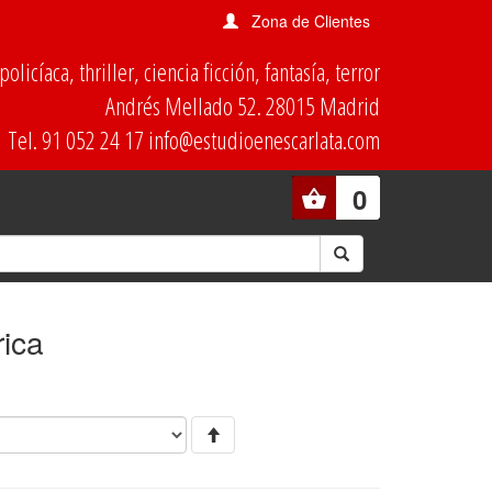
Zona de Clientes
olicíaca, thriller, ciencia ficción, fantasía, terror
Andrés Mellado 52. 28015 Madrid
Tel. 91 052 24 17 info@estudioenescarlata.com
0
rica