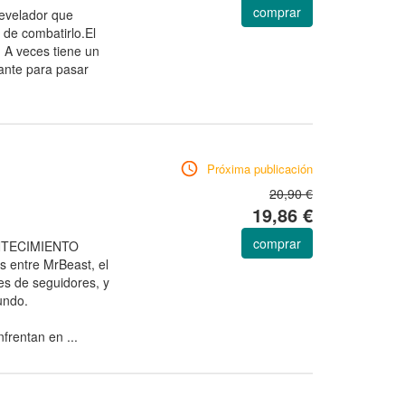
comprar
evelador que
 de combatirlo.El
 A veces tiene un
ante para pasar
Próxima publicación
20,90 €
19,86 €
comprar
NTECIMIENTO
 entre MrBeast, el
es de seguidores, y
undo.
frentan en ...