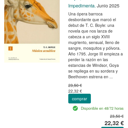
Impedimenta.
Junio 2025
Una ópera barroca
desbordante que marcó el
debut de T. C. Boyle: una
novela que nos lanza de
cabeza a un siglo XVIII
mugriento, sensual, lleno de
sangre, mosquitos y pólvora.
Año 1795. Jorge III empieza a
perder la razón en las
estancias de Windsor, Goya
se repliega en su sordera y
Beethoven estrena en ...
23,50 €
22,32 €
comprar
Disponible en 48/72 horas
23,50 €
22,32 €