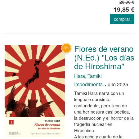
20,90 €
19,85 €
comprar
Flores de verano
(N.Ed.) "Los días
de Hiroshima"
Hara, Tamiki
Impedimenta.
Julio 2025
Tamiki Hara narra con un
lenguaje durísimo,
contundente, pero lleno de
una hermosura casi poética,
la destrucción y el horror de la
tragedia nuclear en
Hiroshima.
A las ocho y cuarto de la