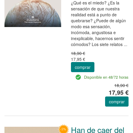
¿Qué es el miedo? ¿Es la
sensación de que nuestra
realidad está a punto de
quebrarse? ¿Puede de algún
modo esa sensación,
incómoda, angustiosa e
inexplicable, hacernos sentir
cómodos? Los siete relatos ...
18,90 €
17,95 €
comprar
Disponible en 48/72 horas
18,90 €
17,95 €
comprar
Han de caer del