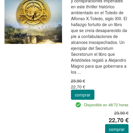
y conspiraciones imperiales
en este thriller histórico
ambientado en el Toledo de
Alfonso X.Toledo, siglo XIII. El
hallazgo fortuito de un libro
que se creía desaparecido da
pie a confabulaciones de
alcances insospechados. Un
ejemplar del Secretum
Secretorum el libro que
Aristóteles regaló a Alejandro
Magno para que gobernara a
los ...
23,90 €
22,70 €
comprar
Disponible en 48/72 horas
23,90 €
22,70 €
comprar