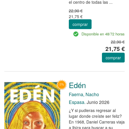
el centro de todas las ...
22,90 €
21,75 €
comprar
Disponible en 48/72 horas
22,90 €
21,75 €
comprar
Edén
Faerna, Nacho
Espasa.
Junio 2026
¿Y si pudieras regresar al
lugar donde creíste ser feliz?
En 1968, Daniel Carreras viaja
a Ibiza para buscar a su