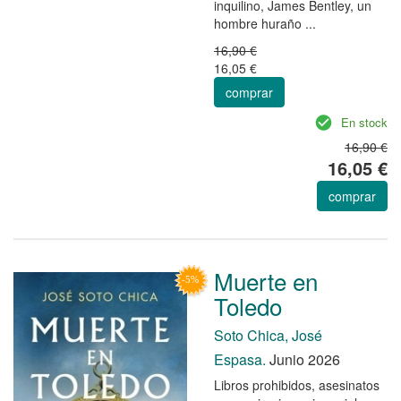
inquilino, James Bentley, un
hombre huraño ...
16,90 €
16,05 €
comprar
En stock
16,90 €
16,05 €
comprar
Muerte en
Toledo
Soto Chica, José
Espasa.
Junio 2026
Libros prohibidos, asesinatos