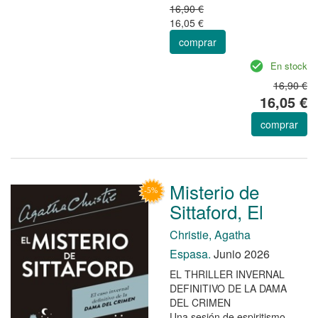
16,90 €
16,05 €
comprar
En stock
16,90 €
16,05 €
comprar
Misterio de
Sittaford, El
Christie, Agatha
Espasa.
Junio 2026
EL THRILLER INVERNAL
DEFINITIVO DE LA DAMA
DEL CRIMEN
Una sesión de espiritismo.