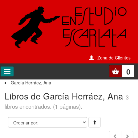
Zona de Clientes
0
García Herráez, Ana
Libros de García Herráez, Ana
3
libros encontrados. (1 páginas).