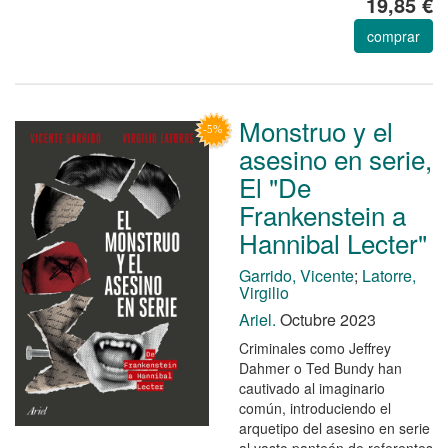
19,85 €
comprar
Monstruo y el
asesino en serie,
El "De
Frankenstein a
Hannibal Lecter"
Garrido, Vicente
;
Latorre,
Virgilio
Ariel.
Octubre 2023
Criminales como Jeffrey
Dahmer o Ted Bundy han
cautivado al imaginario
común, introduciendo el
arquetipo del asesino en serie
al vasto panteón de referentes