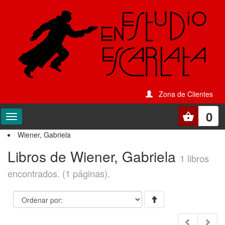
Zona de Clientes
0
Wiener, Gabriela
Libros de Wiener, Gabriela
1 libros
encontrados. (1 páginas).