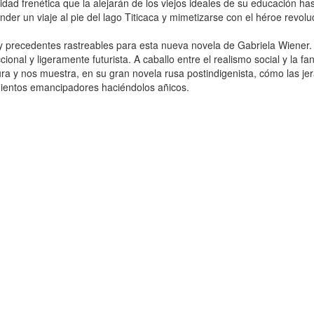
idad frenética que la alejarán de los viejos ideales de su educación has
der un viaje al pie del lago Titicaca y mimetizarse con el héroe revoluc
 precedentes rastreables para esta nueva novela de Gabriela Wiener. A
ccional y ligeramente futurista. A caballo entre el realismo social y la f
tura y nos muestra, en su gran novela rusa postindigenista, cómo las je
entos emancipadores haciéndolos añicos.