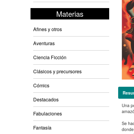
Materias
Afines y otros
Aventuras
Ciencia Ficción
Clásicos y precursores
Cómics
Resu
Destacados
Una po
amazó
Fabulaciones
Se hac
Fantasía
donde 