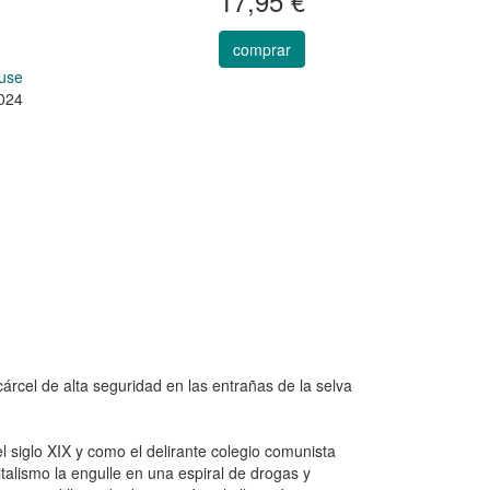
17,95 €
comprar
use
024
cárcel de alta seguridad en las entrañas de la selva
l siglo XIX y como el delirante colegio comunista
italismo la engulle en una espiral de drogas y