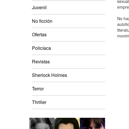
sexual
Juvenil
empren
No hay
No ficción
autofi
litera
Ofertas
movimi
Policíaca
Revistas
Sherlock Holmes
Terror
Thriller