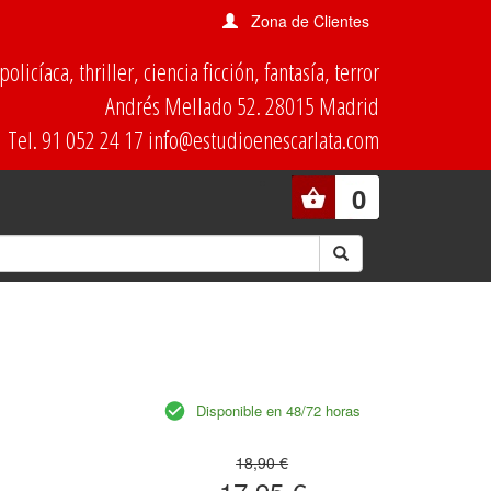
Zona de Clientes
olicíaca, thriller, ciencia ficción, fantasía, terror
Andrés Mellado 52. 28015 Madrid
Tel. 91 052 24 17 info@estudioenescarlata.com
0
Disponible en 48/72 horas
18,90 €