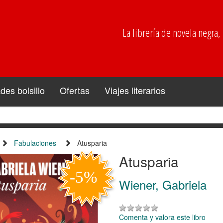
La librería de novela negra, p
es bolsillo
Ofertas
Viajes literarios
Fabulaciones
Atusparia
Atusparia
Wiener, Gabriela
Comenta y valora este libro