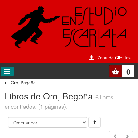
Zona de Clientes
0
Oro, Begoña
Libros de Oro, Begoña
6 libros
encontrados. (1 páginas).