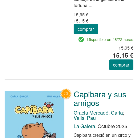
fortuna ...
15,95 €
15,15 €
comprar
Disponible en 48/72 horas
15,95 €
15,15 €
comprar
Capibara y sus
amigos
Gracia Mercadé, Carla
;
Valls, Pau
La Galera.
Octubre 2025
Capibara creció en un circo y