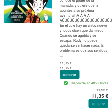
conoce el poder de la
manada, y quiere que te
apuntes a su próxima
aventura! ¡A-A-A-A-
AÚÚÚÚÚÚÚÚÚÚÚÚÚÚÚÚÚÚÚÚ
En el cole hay un chico nuevo
y todos dicen que da miedo.
Cuando se agobia y se
escapa, Rudy no puede
quedarse sin hacer nada. El
problema es que sus sentidos
...
11,95 €
11,35 €
comprar
Disponible en 48/72 horas
11,95 €
11,35 €
comprar