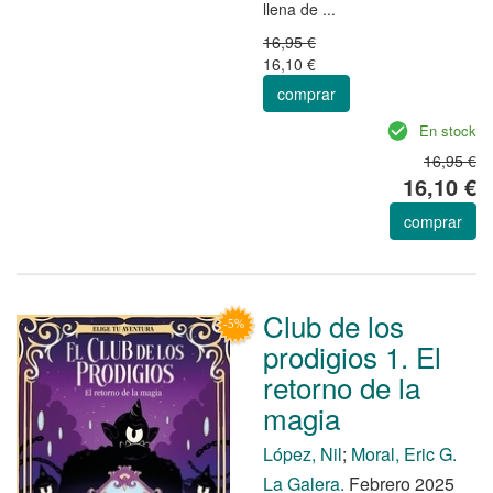
llena de ...
16,95 €
16,10 €
comprar
En stock
16,95 €
16,10 €
comprar
Club de los
prodigios 1. El
retorno de la
magia
López, Nil
;
Moral, Eric G.
La Galera.
Febrero 2025