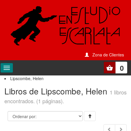
Zona de Clientes
0
Lipscombe, Helen
Libros de Lipscombe, Helen
1 libros
encontrados. (1 páginas).