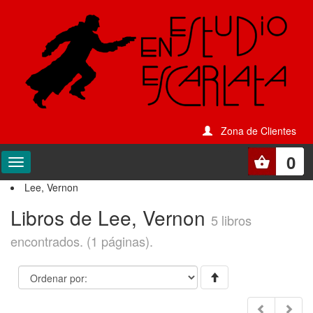
Zona de Clientes
0
Lee, Vernon
Libros de Lee, Vernon
5 libros
encontrados. (1 páginas).