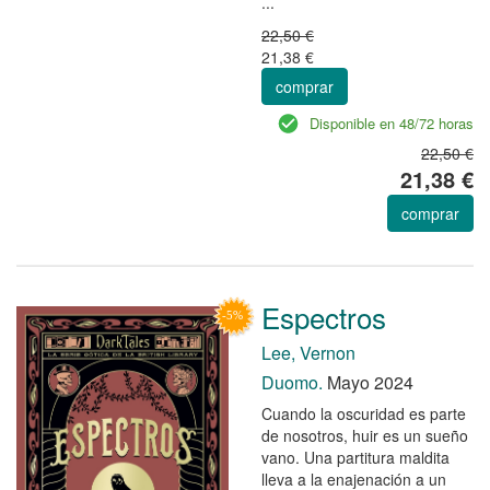
...
22,50 €
21,38 €
comprar
Disponible en 48/72 horas
22,50 €
21,38 €
comprar
Espectros
Lee, Vernon
Duomo.
Mayo 2024
Cuando la oscuridad es parte
de nosotros, huir es un sueño
vano. Una partitura maldita
lleva a la enajenación a un