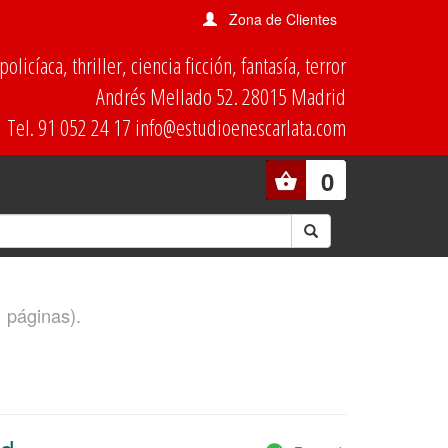
Zona de Clientes
olicíaca, thriller, ciencia ficción, fantasía, terror
Andrés Mellado 52. 28015 Madrid
Tel. 91 052 24 17 info@estudioenescarlata.com
0
1 páginas).