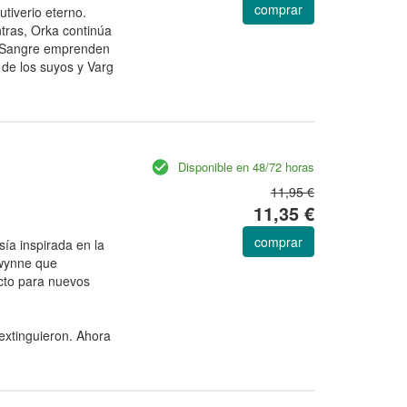
comprar
utiverio eterno.
tras, Orka continúa
e Sangre emprenden
 de los suyos y Varg
Disponible en 48/72 horas
11,95 €
11,35 €
comprar
ía inspirada en la
Gwynne que
ecto para nuevos
extinguieron. Ahora