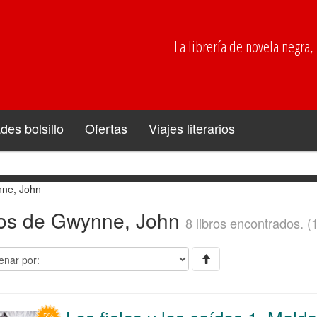
La librería de novela negra, p
es bolsillo
Ofertas
Viajes literarios
ne, John
ros de Gwynne, John
8 libros encontrados. (