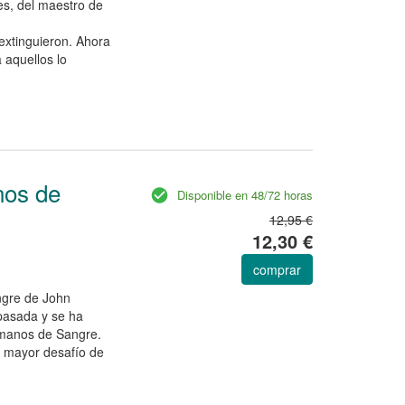
es, del maestro de
extinguieron. Ahora
aquellos lo
nos de
Disponible en 48/72 horas
12,95 €
12,30 €
comprar
ngre de John
pasada y se ha
rmanos de Sangre.
l mayor desafío de