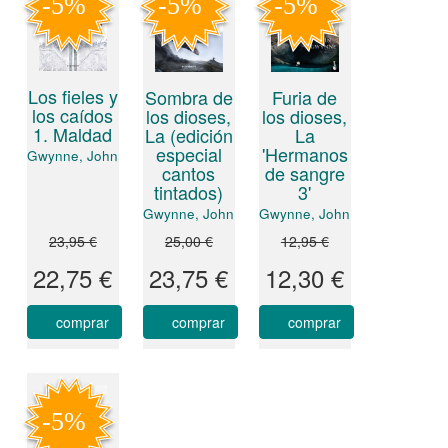
Los fieles y
Furia de
Sombra de
los caídos
los dioses,
los dioses,
1. Maldad
La
La (edición
'Hermanos
especial
Gwynne, John
de sangre
cantos
3'
tintados)
Gwynne, John
Gwynne, John
23,95 €
25,00 €
12,95 €
22,75 €
23,75 €
12,30 €
comprar
comprar
comprar