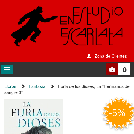
Zona de Clientes
0
Libros
Fantasía
Furia de los dioses, La "Hermanos de
sangre 3"