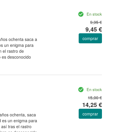
En stock
9,95 €
9,45 €
comprar
 años ochenta saca a
 es un enigma para
n el rastro de
ro es desconocido
En stock
15,00 €
14,25 €
comprar
 años ochenta, saca
ad es un enigma para
así tras el rastro