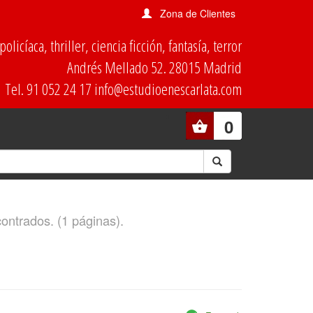
Zona de Clientes
olicíaca, thriller, ciencia ficción, fantasía, terror
Andrés Mellado 52. 28015 Madrid
Tel. 91 052 24 17 info@estudioenescarlata.com
0
contrados. (1 páginas).