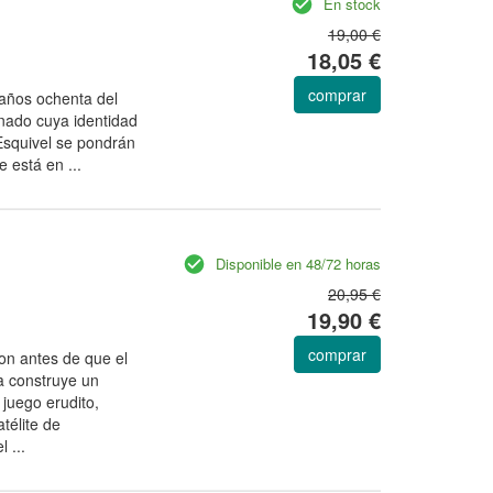
En stock
19,00 €
18,05 €
comprar
 años ochenta del
inado cuya identidad
 Esquivel se pondrán
e está en ...
Disponible en 48/72 horas
20,95 €
19,90 €
comprar
ron antes de que el
a construye un
l juego erudito,
télite de
 ...