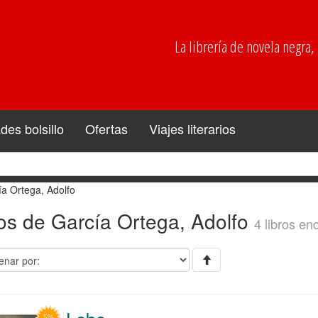
La librería de novela negra, p
es bolsillo
Ofertas
Viajes literarios
a Ortega, Adolfo
os de García Ortega, Adolfo
4 libros en