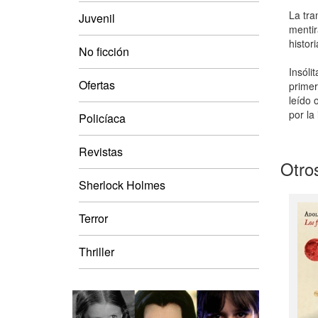
La tra
Juvenil
mentir
histor
No ficción
Insóli
Ofertas
primer
leído 
por la
Policíaca
Revistas
Otros
Sherlock Holmes
Terror
Thriller