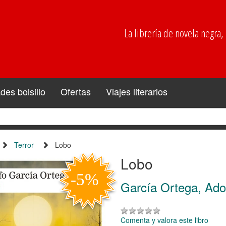
La librería de novela negra, p
es bolsillo
Ofertas
Viajes literarios
Terror
Lobo
Lobo
García Ortega, Ado
Comenta y valora este libro