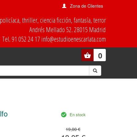
Zona de Clientes
olicíaca, thriller, ciencia ficción, fantasía, terror
Andrés Mellado 52. 28015 Madrid
Tel. 91 052 24 17 info@estudioenescarlata.com
0
lfo
En stock
19,00 €