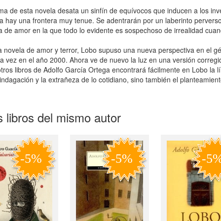
ma de esta novela desata un sinfín de equívocos que inducen a los inv
a hay una frontera muy tenue. Se adentrarán por un laberinto perverso 
ia de amor en la que todo lo evidente es sospechoso de irrealidad cua
ta novela de amor y terror, Lobo supuso una nueva perspectiva en el gén
a vez en el año 2000. Ahora ve de nuevo la luz en una versión corregi
otros libros de Adolfo García Ortega encontrará fácilmente en Lobo la lí
 indagación y la extrañeza de lo cotidiano, sino también el planteamien
 libros del mismo autor