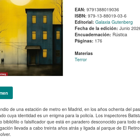
EAN:
9791388019036
ISBN:
979-13-88019-03-6
Editorial:
Galaxia Gutenberg
Fecha de la edición:
Junio 202
Encuadernación:
Rústica
Páginas:
176
Materias
Terror
men
endio de una estación de metro en Madrid, en los años ochenta del pasa
ado cuya identidad es un enigma para la policía. Los inspectores Batist
o bibliófilo o falsificador que está en paradero desconocido para todo 
igación llevada a cabo treinta años atrás y ligada al parque de El Ret
olver.