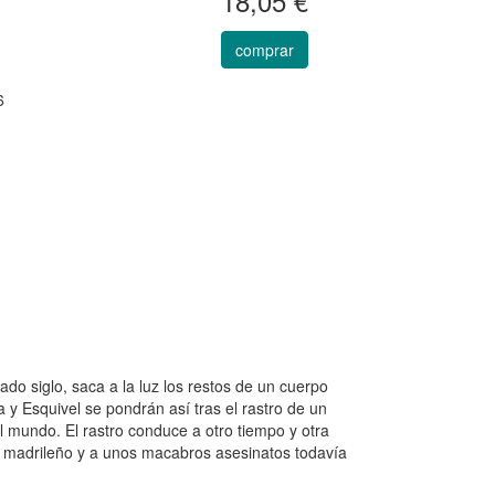
18,05 €
comprar
6
do siglo, saca a la luz los restos de un cuerpo
a y Esquivel se pondrán así tras el rastro de un
el mundo. El rastro conduce a otro tiempo y otra
iro madrileño y a unos macabros asesinatos todavía