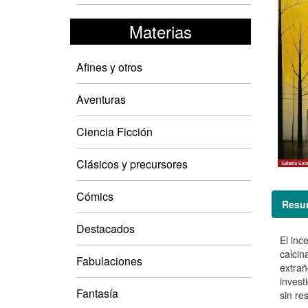
Materias
Afines y otros
Aventuras
Ciencia Ficción
Clásicos y precursores
Cómics
Resu
Destacados
El inc
calcin
Fabulaciones
extrañ
invest
Fantasía
sin res