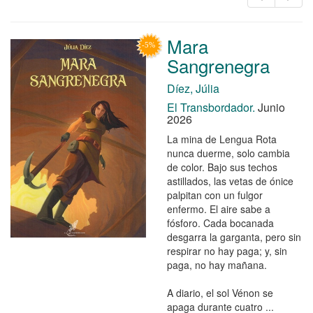
Mara
Sangrenegra
Díez, Júlia
El Transbordador.
Junio
2026
La mina de Lengua Rota
nunca duerme, solo cambia
de color. Bajo sus techos
astillados, las vetas de ónice
palpitan con un fulgor
enfermo. El aire sabe a
fósforo. Cada bocanada
desgarra la garganta, pero sin
respirar no hay paga; y, sin
paga, no hay mañana.
A diario, el sol Vénon se
apaga durante cuatro ...