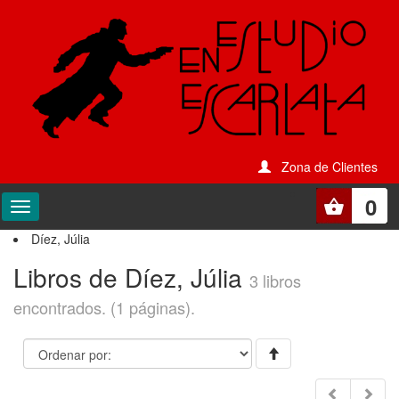
Zona de Clientes
0
Díez, Júlia
Libros de Díez, Júlia
3 libros
encontrados. (1 páginas).