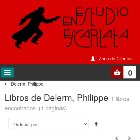
Zona de Clientes
0
Delerm, Philippe
Libros de Delerm, Philippe
1 libros
encontrados. (1 páginas).