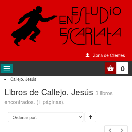
Zona de Clientes
0
Callejo, Jesús
Libros de Callejo, Jesús
3 libros
encontrados. (1 páginas).