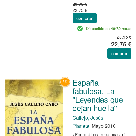
23,95 €
22,75 €
comprar
Disponible en 48/72 horas
23,95 €
22,75 €
comprar
España
fabulosa, La
"Leyendas que
dejan huella"
Callejo, Jesús
Planeta.
Mayo 2016
¿Por qué hay trece ocas, ni