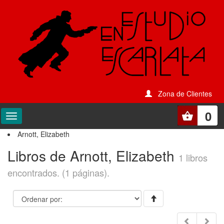
Zona de Clientes
0
Arnott, Elizabeth
Libros de Arnott, Elizabeth
1 libros
encontrados. (1 páginas).