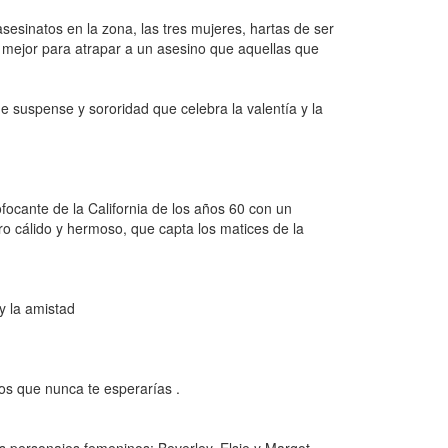
esinatos en la zona, las tres mujeres, hartas de ser
én mejor para atrapar a un asesino que aquellas que
e suspense y sororidad que celebra la valentía y la
ocante de la California de los años 60 con un
ro cálido y hermoso, que capta los matices de la
y la amistad
os que nunca te esperarías .
es personajes femeninos: Beverley, Elsie y Margot .