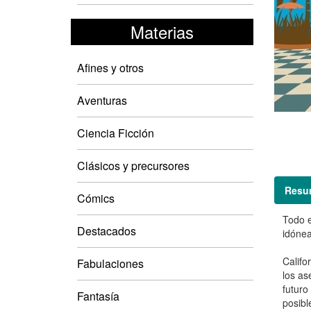
Materias
Afines y otros
Aventuras
Ciencia Ficción
Clásicos y precursores
Resu
Cómics
Todo e
Destacados
idónea
Califo
Fabulaciones
los as
futuro
Fantasía
posibl