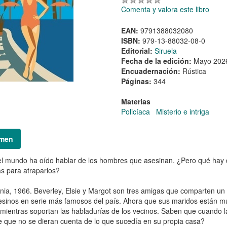
Comenta y valora este libro
EAN:
9791388032080
ISBN:
979-13-88032-08-0
Editorial:
Siruela
Fecha de la edición:
Mayo 202
Encuadernación:
Rústica
Páginas:
344
Materias
Policíaca
Misterio e intriga
men
l mundo ha oído hablar de los hombres que asesinan. ¿Pero qué hay 
s para atraparlos?
rnia, 1966. Beverley, Elsie y Margot son tres amigas que comparten u
esinos en serie más famosos del país. Ahora que sus maridos están mue
 mientras soportan las habladurías de los vecinos. Saben que cuando l
e que no se dieran cuenta de lo que sucedía en su propia casa?