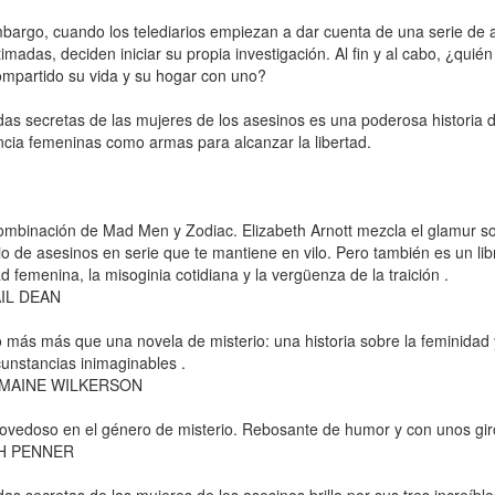
bargo, cuando los telediarios empiezan a dar cuenta de una serie de as
imadas, deciden iniciar su propia investigación. Al fin y al cabo, ¿qui
mpartido su vida y su hogar con uno?
das secretas de las mujeres de los asesinos es una poderosa historia d
encia femeninas como armas para alcanzar la libertad.
mbinación de Mad Men y Zodiac. Elizabeth Arnott mezcla el glamur sof
io de asesinos en serie que te mantiene en vilo. Pero también es un lib
d femenina, la misoginia cotidiana y la vergüenza de la traición .
IL DEAN
más más que una novela de misterio: una historia sobre la feminidad 
cunstancias inimaginables .
MAINE WILKERSON
ovedoso en el género de misterio. Rebosante de humor y con unos gir
H PENNER
das secretas de las mujeres de los asesinos brilla por sus tres increíbl