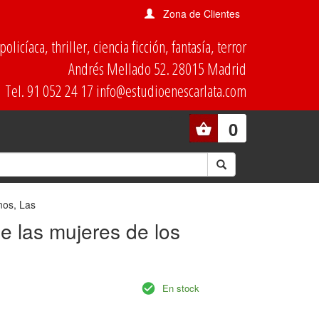
Zona de Clientes
olicíaca, thriller, ciencia ficción, fantasía, terror
Andrés Mellado 52. 28015 Madrid
Tel. 91 052 24 17 info@estudioenescarlata.com
0
nos, Las
e las mujeres de los
En stock