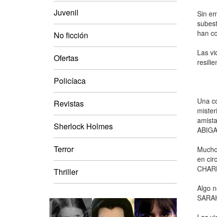
Juvenil
Sin em
subest
han co
No ficción
Las vi
Ofertas
resili
Policíaca
Una co
Revistas
mister
amista
Sherlock Holmes
ABIGA
Terror
Mucho 
en cir
CHAR
Thriller
Algo n
SARA
Las vi