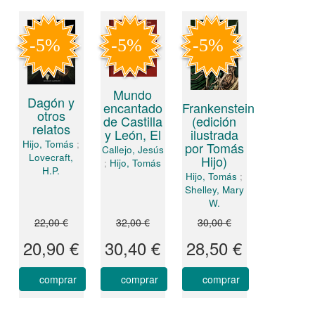
Mundo
Dagón y
Frankenstein
encantado
otros
(edición
de Castilla
relatos
ilustrada
y León, El
Hijo, Tomás
;
por Tomás
Callejo, Jesús
Lovecraft,
Hijo)
;
Hijo, Tomás
H.P.
Hijo, Tomás
;
Shelley, Mary
W.
22,00 €
32,00 €
30,00 €
20,90 €
30,40 €
28,50 €
comprar
comprar
comprar