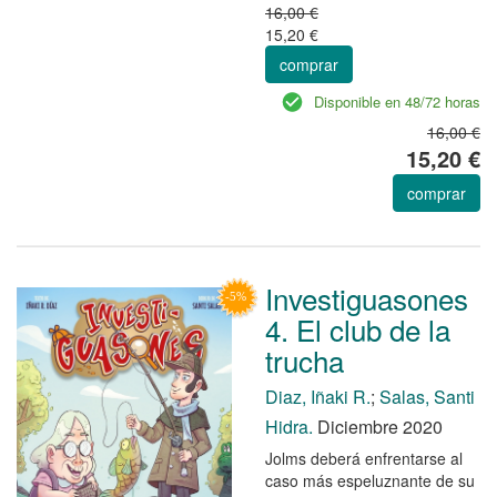
16,00 €
15,20 €
comprar
Disponible en 48/72 horas
16,00 €
15,20 €
comprar
Investiguasones
4. El club de la
trucha
Diaz, Iñaki R.
;
Salas, Santi
Hidra.
Diciembre 2020
Jolms deberá enfrentarse al
caso más espeluznante de su