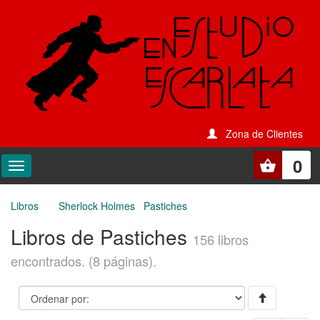
Zona de Clientes
0
Libros
Sherlock Holmes
Pastiches
Libros de Pastiches
156 libros
encontrados. (8 páginas).