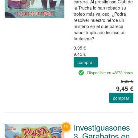
carrera. Al prestigioso Club de
la Trucha le han robado su
trofeo más valioso. ¿Podrá
resolver nuestro héroe un
misterio en el que parece
haber implicado incluso un
fantasma?
9,95 €
9,45 €
comprar
Disponible en 48/72 horas
9,95 €
9,45 €
comprar
Investiguasones
3. Garabatos en