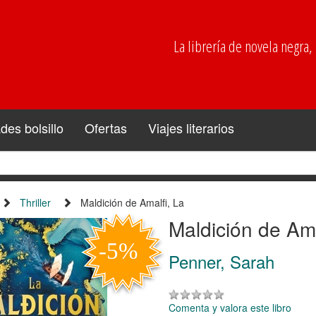
La librería de novela negra, p
es bolsillo
Ofertas
Viajes literarios
Thriller
Maldición de Amalfi, La
Maldición de Ama
Penner, Sarah
Comenta y valora este libro