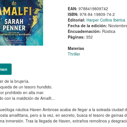
EAN:
9788419809742
ISBN:
978-84-19809-74-2
Editorial:
Harper Collins Ibérica
Fecha de la edición:
Noviembr
Encuadernación:
Rústica
Páginas:
352
Materias
Thriller
men
er de la brujería.
queda de un tesoro hundido.
r prohibido en alta mar.
o con la maldición de Amalfi...
ueóloga náutica Haven Ambrose acaba de llegar a la soleada ciudad de
costa amalfitana, pero a la vez, en secreto, busca el tesoro de gemas 
ima inmersión. Tras la llegada de Haven, extraños remolinos y desgra