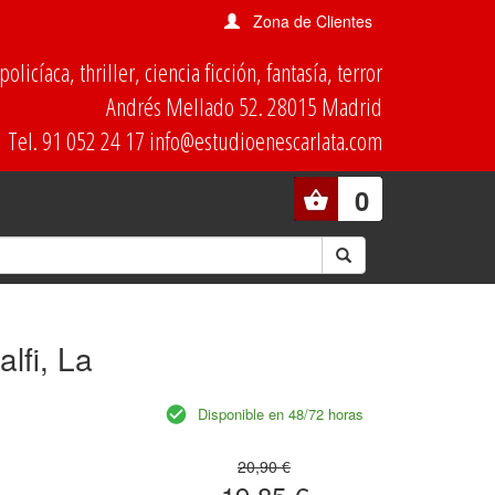
Zona de Clientes
olicíaca, thriller, ciencia ficción, fantasía, terror
Andrés Mellado 52. 28015 Madrid
Tel. 91 052 24 17 info@estudioenescarlata.com
0
lfi, La
Disponible en 48/72 horas
20,90 €