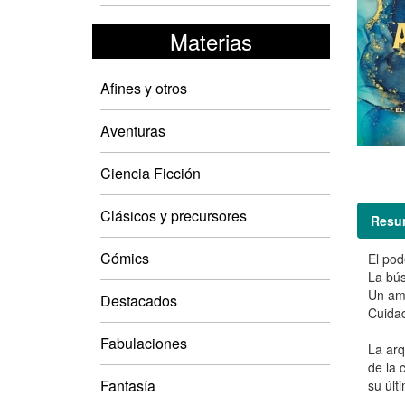
Materias
Afines y otros
Aventuras
Ciencia Ficción
Clásicos y precursores
Resu
Cómics
El pod
La bús
Un amo
Destacados
Cuidad
Fabulaciones
La arq
de la 
Fantasía
su últ