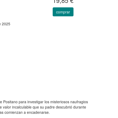
19,85 €
comprar
e 2025
 Positano para investigar los misteriosos naufragios
de valor incalculable que su padre descubrió durante
cias comienzan a encadenarse.