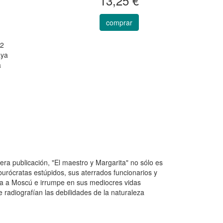
13,25 €
comprar
12
aya
a
ra publicación, "El maestro y Margarita" no sólo es
burócratas estúpidos, sus aterrados funcionarios y
ega a Moscú e irrumpe en sus mediocres vidas
radiografían las debilidades de la naturaleza