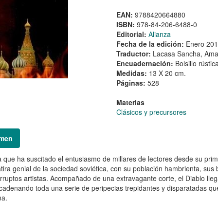
EAN:
9788420664880
ISBN:
978-84-206-6488-0
Editorial:
Alianza
Fecha de la edición:
Enero 20
Traductor:
Lacasa Sancha, Am
Encuadernación:
Bolsillo rústic
Medidas:
13 X 20 cm.
Páginas:
528
Materias
Clásicos y precursores
men
 que ha suscitado el entusiasmo de millares de lectores desde su prime
tira genial de la sociedad soviética, con su población hambrienta, sus 
rruptos artistas. Acompañado de una extravagante corte, el Diablo ll
adenando toda una serie de peripecias trepidantes y disparatadas que 
a.