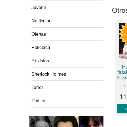
Juvenil
Otros
No ficción
Ofertas
Policíaca
Revistas
H
fata
Sherlock Holmes
Bulga
1
Terror
11
Thriller