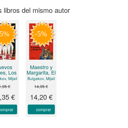
 libros del mismo autor
uevos
Maestro y
les, Los
Margarita, El
kov, Mijail
Bulgakov, Mijail
1,95 €
14,95 €
,35 €
14,20 €
comprar
comprar