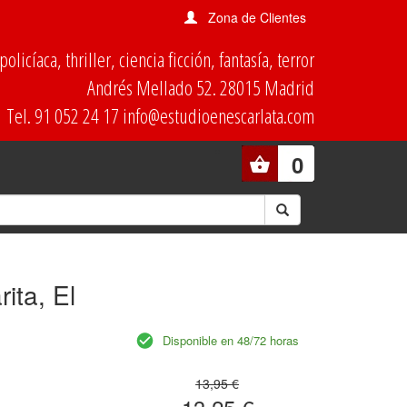
Zona de Clientes
olicíaca, thriller, ciencia ficción, fantasía, terror
Andrés Mellado 52. 28015 Madrid
Tel. 91 052 24 17 info@estudioenescarlata.com
0
ita, El
Disponible en 48/72 horas
13,95 €