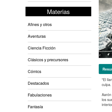
Materias
Afines y otros
Aventuras
Ciencia Ficción
Clásicos y precursores
Resu
Cómics
"El ll
Destacados
culpa.
Fabulaciones
Aarón 
los su
interi
Fantasía