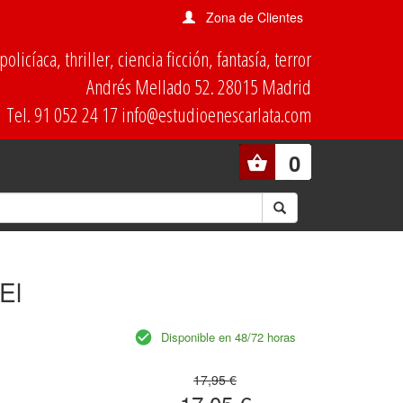
Zona de Clientes
olicíaca, thriller, ciencia ficción, fantasía, terror
Andrés Mellado 52. 28015 Madrid
Tel. 91 052 24 17 info@estudioenescarlata.com
0
El
Disponible en 48/72 horas
17,95 €