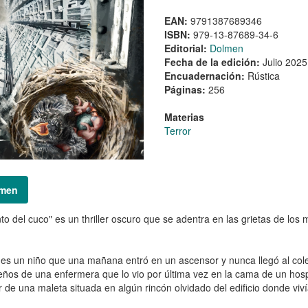
EAN:
9791387689346
ISBN:
979-13-87689-34-6
Editorial:
Dolmen
Fecha de la edición:
Julio 2025
Encuadernación:
Rústica
Páginas:
256
Materias
Terror
men
anto del cuco" es un thriller oscuro que se adentra en las grietas de los
es un niño que una mañana entró en un ascensor y nunca llegó al coleg
eños de una enfermera que lo vio por última vez en la cama de un hospi
or de una maleta situada en algún rincón olvidado del edificio donde viví