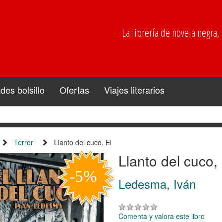
La librería de novela negra, p
es bolsillo
Ofertas
Viajes literarios
Terror
Llanto del cuco, El
Llanto del cuco, 
Ledesma, Iván
Comenta y valora este libro