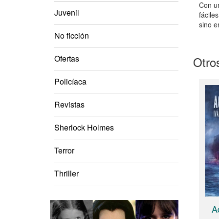
Con un
Juvenil
fácile
sino e
No ficción
Ofertas
Otros
Policíaca
Revistas
Sherlock Holmes
Terror
Thriller
A