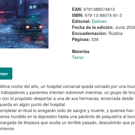
EAN:
9791388074813
ISBN:
979-13-88074-81-3
Editorial:
Dolmen
Fecha de la edición:
Junio 202
Encuadernación:
Rústica
Páginas:
338
Materias
Terror
men
última noche del año, un hospital comarcal queda cercado por una inu
trabajadores y pacientes intentan sobrevivir mientras, un grupo de bruj
io con el propósito despertar a una de sus hermanas, encerrada desd
uarda en algún punto del hospital.
ompletar el ritual lo anegarán todo de sangre y muerte, y quienes han 
eros hundido en la depresión hasta una paciente de psiquiatría al bo
cargada de limpieza que oculta un terrible pasado, descubrirán que po
omience.