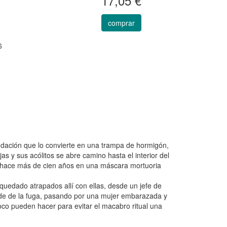
17,05 €
comprar
6
ndación que lo convierte en una trampa de hormigón,
as y sus acólitos se abre camino hasta el interior del
e hace más de cien años en una máscara mortuoria
quedado atrapados allí con ellas, desde un jefe de
rde de la fuga, pasando por una mujer embarazada y
co pueden hacer para evitar el macabro ritual una