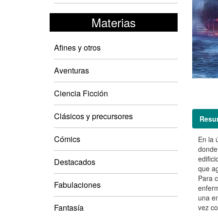
Materias
Afines y otros
Aventuras
Ciencia Ficción
Clásicos y precursores
Resu
Cómics
En la 
donde 
edific
Destacados
que ag
Para c
Fabulaciones
enferm
una en
Fantasía
vez c