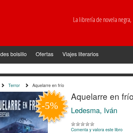
La librería de novela negra, p
es bolsillo
Ofertas
Viajes literarios
Terror
Aquelarre en frío
Aquelarre en frí
Ledesma, Iván
Comenta y valora este libro