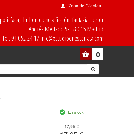
Zona de Clientes
olicíaca, thriller, ciencia ficción, fantasía, terror
Andrés Mellado 52. 28015 Madrid
Tel. 91 052 24 17 info@estudioenescarlata.com
0
o
En stock
17,95 €