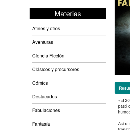
Materias
Afines y otros
Aventuras
Ciencia Ficción
Clásicos y precursores
Cómics
Resu
Destacados
«El 20
pasó d
Fabulaciones
humeda
Fantasía
Así em
transf