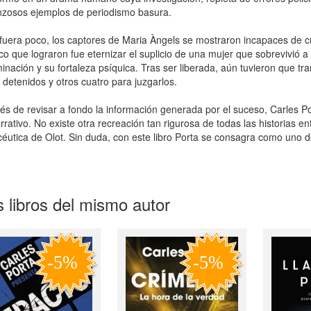
zosos ejemplos de periodismo basura.
 fuera poco, los captores de Maria Àngels se mostraron incapaces de 
co que lograron fue eternizar el suplicio de una mujer que sobrevivió a
inación y su fortaleza psíquica. Tras ser liberada, aún tuvieron que tr
 detenidos y otros cuatro para juzgarlos.
s de revisar a fondo la información generada por el suceso, Carles Po
arrativo. No existe otra recreación tan rigurosa de todas las historias 
éutica de Olot. Sin duda, con este libro Porta se consagra como uno d
 libros del mismo autor