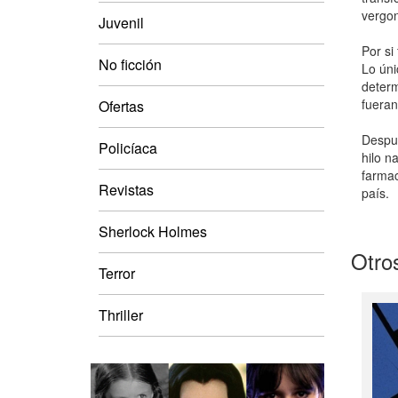
vergon
Juvenil
Por si
No ficción
Lo úni
determ
fueran
Ofertas
Despué
Policíaca
hilo n
farmac
Revistas
país.
Sherlock Holmes
Otros
Terror
Thriller