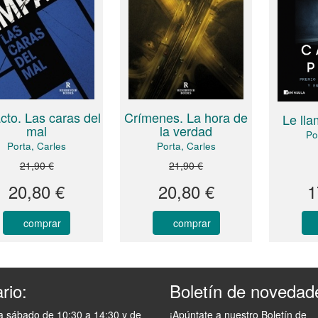
cto. Las caras del
Crímenes. La hora de
Le ll
mal
la verdad
Po
Porta, Carles
Porta, Carles
21,90 €
21,90 €
20,80 €
20,80 €
1
comprar
comprar
rio:
Boletín de novedad
a sábado de 10:30 a 14:30 y de
¡Apúntate a nuestro Boletín de