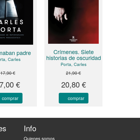
Crímenes. Siete
amaban padre
historias de oscuridad
rta, Carles
Porta, Carles
17,90 €
21,90 €
7,00 €
20,80 €
comprar
comprar
es
Info
Quienes somos