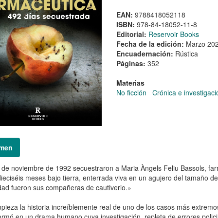
EAN:
9788418052118
ISBN:
978-84-18052-11-8
Editorial:
Reservoir Books
Fecha de la edición:
Marzo 20
Encuadernación:
Rústica
Páginas:
352
Materias
No ficción
Crónica e investigaci
men
 de noviembre de 1992 secuestraron a Maria Àngels Feliu Bassols, farm
ieciséis meses bajo tierra, enterrada viva en un agujero del tamaño de
d fueron sus compañeras de cautiverio.»
pieza la historia increíblemente real de uno de los casos más extremo
ormó en un drama humano cuya investigación, repleta de errores polici