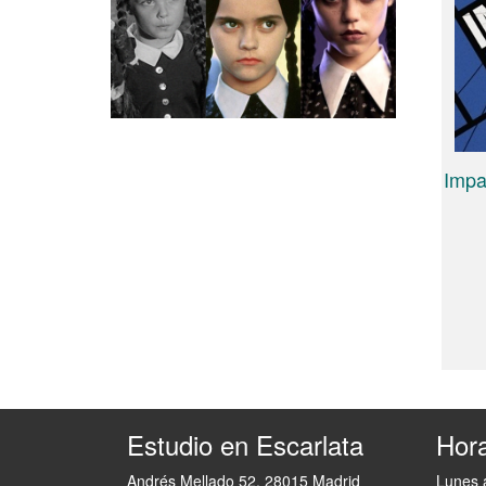
Impa
Estudio en Escarlata
Hora
Andrés Mellado 52. 28015 Madrid
Lunes 