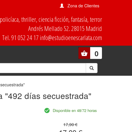
Zona de Clientes
olicíaca, thriller, ciencia ficción, fantasía, terror
Andrés Mellado 52. 28015 Madrid
Tel. 91 052 24 17 info@estudioenescarlata.com
0
 secuestrada"
a "492 días secuestrada"
Disponible en 48/72 horas
17,90 €