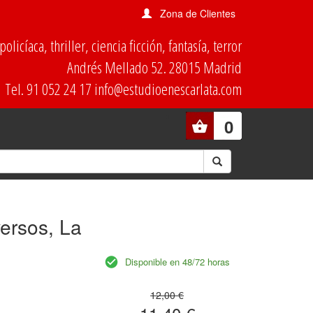
Zona de Clientes
olicíaca, thriller, ciencia ficción, fantasía, terror
Andrés Mellado 52. 28015 Madrid
Tel. 91 052 24 17 info@estudioenescarlata.com
0
versos, La
Disponible en 48/72 horas
12,00 €