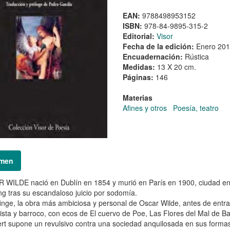
EAN:
9788498953152
ISBN:
978-84-9895-315-2
Editorial:
Visor
Fecha de la edición:
Enero 20
Encuadernación:
Rústica
Medidas:
13 X 20 cm.
Páginas:
146
Materias
Afines y otros
Poesía, teatro
men
WILDE nació en Dublín en 1854 y murió en París en 1900, ciudad en la q
g tras su escandaloso juicio por sodomía.
inge, la obra más ambiciosa y personal de Oscar Wilde, antes de entrar
ista y barroco, con ecos de El cuervo de Poe, Las Flores del Mal de B
rt supone un revulsivo contra una sociedad anquilosada en sus formas