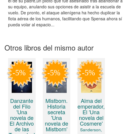
el de su padre,un piloto que fue asesinado tras abandonar a
su equipo, anulando sus opciones de asistir a la escuela de
vuelo. De pronto, el ataque alienígena ha hecho duplicar la
flota aérea de los humanos, facilitando que Spensa ahora sí
pueda volar al espacio...
Otros libros del mismo autor
Danzante
Mistborn.
Alma del
del Filo
Historia
emperador,
'Una
secreta
El 'Una
novela de
'Una
novela del
El Archivo
novela de
Cosmere'
de las
Mistborn'
Sanderson,