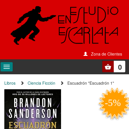
Zona de Clientes
0
Libros
Ciencia Ficción
Escuadrón "Escuadrón 1"