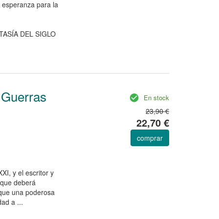
a esperanza para la
ASÍA DEL SIGLO
 Guerras
En stock
23,90 €
22,70 €
comprar
I, y el escritor y
e que deberá
 que una poderosa
ad a ...