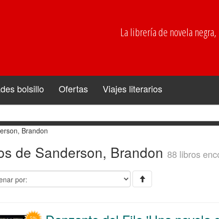
La librería de novela negra, p
es bolsillo
Ofertas
Viajes literarios
erson, Brandon
ros de Sanderson, Brandon
88 libros enc