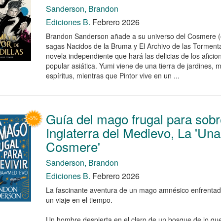
Sanderson, Brandon
Ediciones B.
Febrero 2026
Brandon Sanderson añade a su universo del Cosmere (
sagas Nacidos de la Bruma y El Archivo de las Torment
novela independiente que hará las delicias de los aficio
popular asiática. Yumi viene de una tierra de jardines, 
espíritus, mientras que Pintor vive en un ...
Guía del mago frugal para sobre
Inglaterra del Medievo, La 'Una
Cosmere'
Sanderson, Brandon
Ediciones B.
Febrero 2026
La fascinante aventura de un mago amnésico enfrentado
un viaje en el tiempo.
Un hombre despierta en el claro de un bosque de lo que