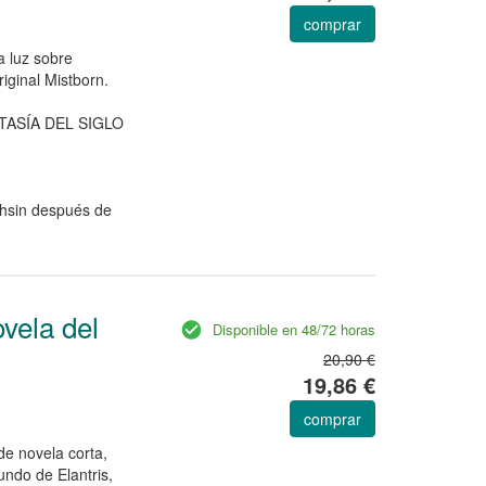
comprar
a luz sobre
iginal Mistborn.
ASÍA DEL SIGLO
thsin después de
vela del
Disponible en 48/72 horas
20,90 €
19,86 €
comprar
e novela corta,
ndo de Elantris,