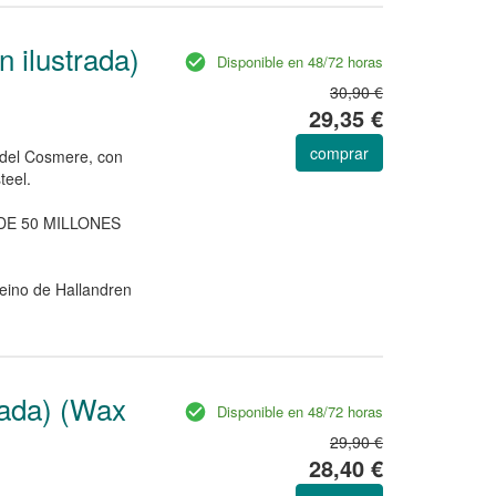
n ilustrada)
Disponible en 48/72 horas
30,90 €
29,35 €
comprar
s del Cosmere, con
teel.
DE 50 MILLONES
reino de Hallandren
trada) (Wax
Disponible en 48/72 horas
29,90 €
28,40 €