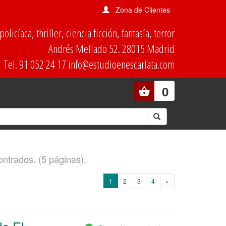
Zona de Clientes
olicíaca, thriller, ciencia ficción, fantasía, terror
Andrés Mellado 52. 28015 Madrid
Tel. 91 052 24 17 info@estudioenescarlata.com
0
ontrados. (5 páginas).
(current)
1
2
3
4
»