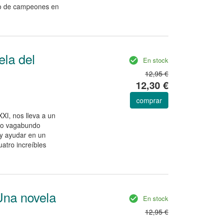
elo de campeones en
.
ela del
En stock
12,95 €
12,30 €
comprar
XI, nos lleva a un
tuo vagabundo
 y ayudar en un
atro increíbles
'Una novela
En stock
12,95 €