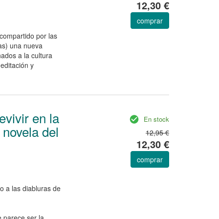
12,30 €
comprar
compartido por las
as) una nueva
nados a la cultura
meditación y
vivir en la
En stock
 novela del
12,95 €
12,30 €
comprar
 a las diabluras de
 parece ser la