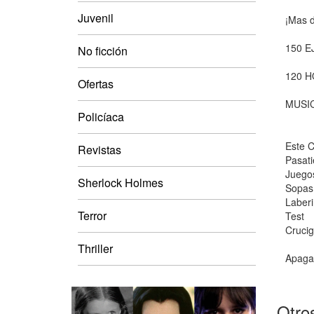
Juvenil
¡Mas d
150 E
No ficción
120 H
Ofertas
MUSIC
Policíaca
Este C
Revistas
Pasat
Juegos
Sherlock Holmes
Sopas 
Laberi
Terror
Test
Cruci
Thriller
Apaga 
Otros