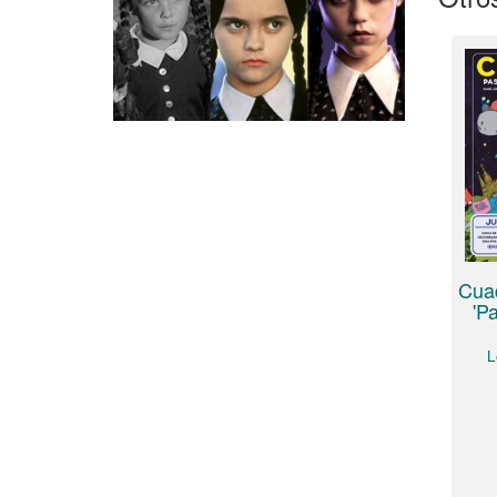
Cuad
'P
L