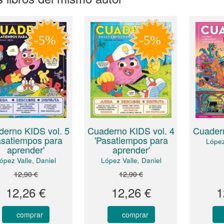
Cuaderno KIDS vol. 4
erno KIDS vol. 5
Cuadern
'Pasatiempos para
asatiempos para
López
aprender'
aprender'
López Valle, Daniel
ópez Valle, Daniel
12,90 €
12,90 €
12,26 €
12,26 €
1
comprar
comprar