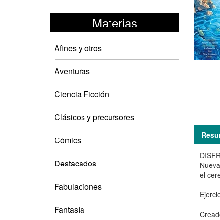
Materias
Afines y otros
Aventuras
Ciencia Ficción
Clásicos y precursores
Resu
Cómics
DISFR
Destacados
Nueva 
el cer
Fabulaciones
Ejerci
Fantasía
Creado