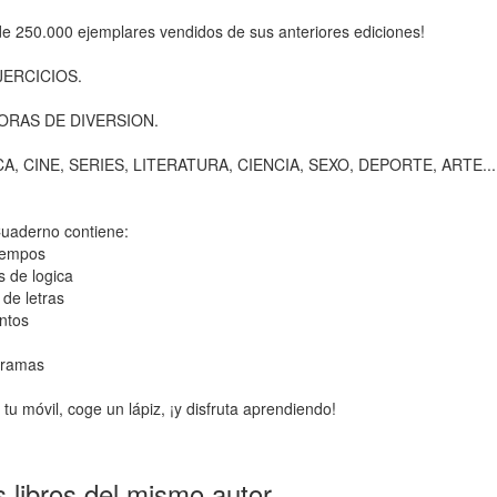
e 250.000 ejemplares vendidos de sus anteriores ediciones!
JERCICIOS.
ORAS DE DIVERSION.
A, CINE, SERIES, LITERATURA, CIENCIA, SEXO, DEPORTE, ARTE...
uaderno contiene:
iempos
 de logica
de letras
ntos
gramas
tu móvil, coge un lápiz, ¡y disfruta aprendiendo!
 libros del mismo autor