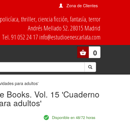
Zona de Clientes
olicíaca, thriller, ciencia ficción, fantasía, terror
Andrés Mellado 52. 28015 Madrid
Tel. 91 052 24 17 info@estudioenescarlata.com
0
vidades para adultos'
e Books. Vol. 15 'Cuaderno
ara adultos'
Disponible en 48/72 horas