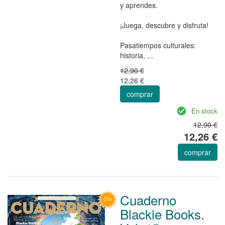
y aprendes.
¡Juega, descubre y disfruta!
Pasatiempos culturales:
historia, ...
12,90 €
12,26 €
comprar
En stock
12,90 €
12,26 €
comprar
Cuaderno
Blackie Books.