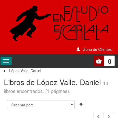
Zona de Clientes
0
López Valle, Daniel
Libros de López Valle, Daniel
13
libros encontrados. (1 páginas).