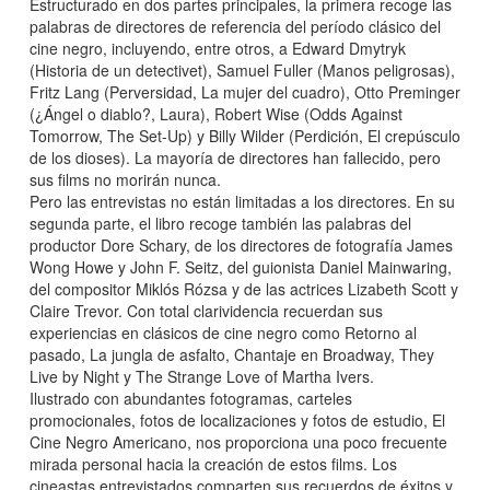
Estructurado en dos partes principales, la primera recoge las
palabras de directores de referencia del período clásico del
cine negro, incluyendo, entre otros, a Edward Dmytryk
(Historia de un detectivet), Samuel Fuller (Manos peligrosas),
Fritz Lang (Perversidad, La mujer del cuadro), Otto Preminger
(¿Ángel o diablo?, Laura), Robert Wise (Odds Against
Tomorrow, The Set-Up) y Billy Wilder (Perdición, El crepúsculo
de los dioses). La mayoría de directores han fallecido, pero
sus films no morirán nunca.
Pero las entrevistas no están limitadas a los directores. En su
segunda parte, el libro recoge también las palabras del
productor Dore Schary, de los directores de fotografía James
Wong Howe y John F. Seitz, del guionista Daniel Mainwaring,
del compositor Miklós Rózsa y de las actrices Lizabeth Scott y
Claire Trevor. Con total clarividencia recuerdan sus
experiencias en clásicos de cine negro como Retorno al
pasado, La jungla de asfalto, Chantaje en Broadway, They
Live by Night y The Strange Love of Martha Ivers.
Ilustrado con abundantes fotogramas, carteles
promocionales, fotos de localizaciones y fotos de estudio, El
Cine Negro Americano, nos proporciona una poco frecuente
mirada personal hacia la creación de estos films. Los
cineastas entrevistados comparten sus recuerdos de éxitos y