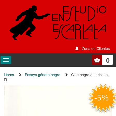
Zona de Clientes
0
Libros
Ensayo género negro
Cine negro americano,
El