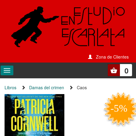
Zona de Clientes
0
Libros
Damas del crimen
Caos