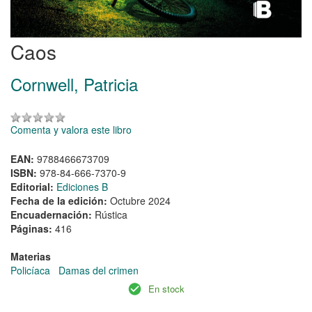
Caos
Cornwell, Patricia
Comenta y valora este libro
EAN:
9788466673709
ISBN:
978-84-666-7370-9
Editorial:
Ediciones B
Fecha de la edición:
Octubre 2024
Encuadernación:
Rústica
Páginas:
416
Materias
Policíaca
Damas del crimen
En stock