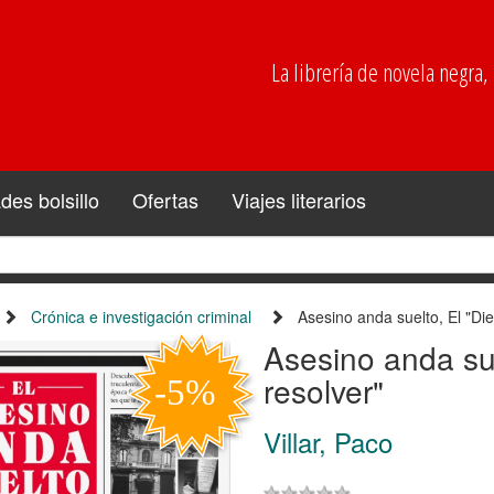
La librería de novela negra, p
es bolsillo
Ofertas
Viajes literarios
Crónica e investigación criminal
Asesino anda suelto, El "Die
Asesino anda sue
resolver"
Villar, Paco