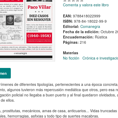
Comenta y valora este libro
EAN:
9788418022999
ISBN:
978-84-18022-99-9
Editorial:
Comanegra
Fecha de la edición:
Octubre 2
Encuadernación:
Rústica
Páginas:
216
Materias
No ficción
Crónica e investigaci
men
rímenes de diferentes tipologías, pertenecientes a una época concreta, 
o, algunos tuvieron más repercusión mediática que otros, pero esa 
igación policial no llegaba a buen puerto y al final quedaron olvidados
 de ellos.
, prostitutas, mecánicos, amas de casa, anticuarios... Vidas truncadas
les, hemorragias, asfixias y todo tipo de suertes macabras.