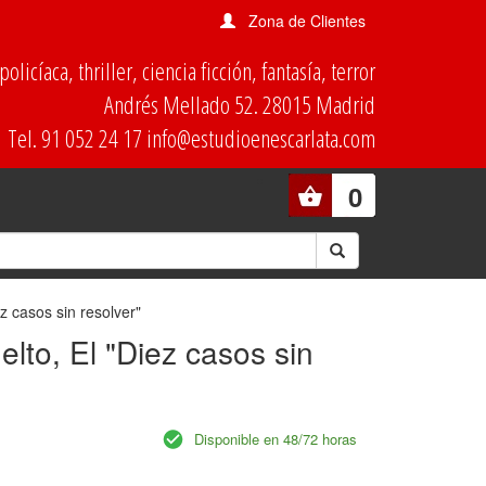
Zona de Clientes
olicíaca, thriller, ciencia ficción, fantasía, terror
Andrés Mellado 52. 28015 Madrid
Tel. 91 052 24 17 info@estudioenescarlata.com
0
z casos sin resolver"
lto, El "Diez casos sin
Disponible en 48/72 horas