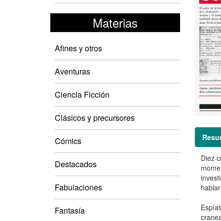
Materias
Afines y otros
Aventuras
Ciencia Ficción
Clásicos y precursores
Resu
Cómics
Diez c
Destacados
moment
invest
Fabulaciones
hablar
Espías
Fantasía
cranea