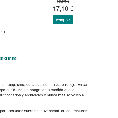
18,00 €
17,10 €
comprar
021
ón criminal
el franquismo, de la cual son un claro reflejo. En su
repercusión se fue apagando a medida que la
, arrinconados y archivados y nunca más se volvió a
 por presuntos suicidios, envenenamientos, fracturas