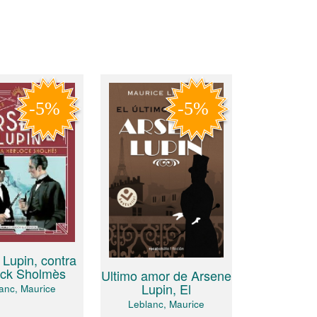
Lupin, contra
ock Sholmès
Ultimo amor de Arsene
Lupin, El
anc, Maurice
Leblanc, Maurice