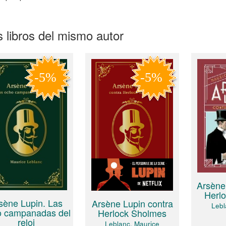
 libros del mismo autor
Arsène 
Herl
sène Lupin. Las
Arsène Lupin contra
Lebl
o campanadas del
Herlock Sholmes
reloj
Leblanc, Maurice