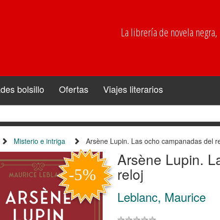
La librería de novela negra, p
es bolsillo
Ofertas
Viajes literarios
Misterio e intriga
Arsène Lupin. Las ocho campanadas del re
Arsène Lupin. 
reloj
Leblanc, Maurice