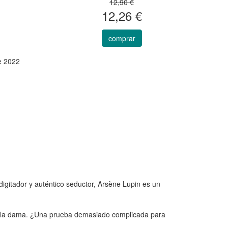
12,90 €
12,26 €
comprar
e 2022
igitador y auténtico seductor, Arsène Lupin es un
ella dama. ¿Una prueba demasiado complicada para