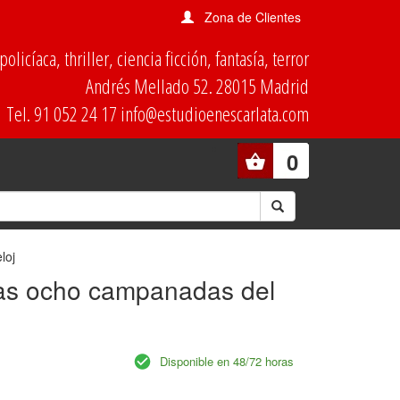
Zona de Clientes
olicíaca, thriller, ciencia ficción, fantasía, terror
Andrés Mellado 52. 28015 Madrid
Tel. 91 052 24 17 info@estudioenescarlata.com
0
loj
Las ocho campanadas del
Disponible en 48/72 horas