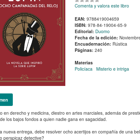
Comenta y valora este libro
EAN:
9788419004659
ISBN:
978-84-19004-65-9
Editorial:
Duomo
Fecha de la edición:
Noviembr
Encuadernación:
Rústica
Páginas:
240
Materias
Policíaca
Misterio e intriga
men
o en derecho y medicina, diestro en artes marciales, además de prestid
de los bajos fondos a quien nadie gana en sagacidad.
a nueva entrega, debe resolver ocho acertijos en compañía de una b
o perspicaz detective?