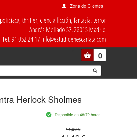
Zona de Clientes
olicíaca, thriller, ciencia ficción, fantasía, terror
Andrés Mellado 52. 28015 Madrid
Tel. 91 052 24 17 info@estudioenescarlata.com
0
ntra Herlock Sholmes
Disponible en 48/72 horas
14,90 €