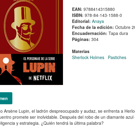
EAN:
9788414315880
ISBN:
978-84-143-1588-0
Editorial:
Anaya
Fecha de la edición:
Octubre 2
Encuadernación:
Tapa dura
Páginas:
304
Materias
Sherlock Holmes
Pastiches
men
 Arsène Lupin, el ladrón despreocupado y audaz, se enfrenta a Herloc
uentro promete ser inolvidable. Después del robo de un diamante azul 
eligencia y estrategia. ¿Quién tendrá la última palabra?