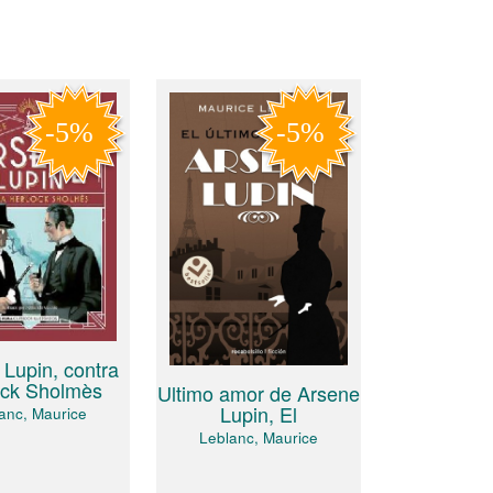
Lupin, contra
ock Sholmès
Ultimo amor de Arsene
Lupin, El
anc, Maurice
Leblanc, Maurice