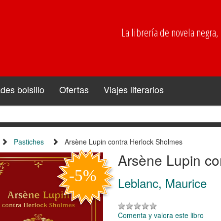
La librería de novela negra, p
es bolsillo
Ofertas
Viajes literarios
Pastiches
Arsène Lupin contra Herlock Sholmes
Arsène Lupin co
Leblanc, Maurice
Comenta y valora este libro