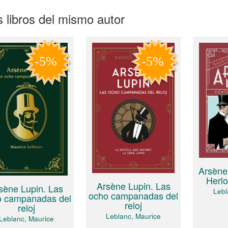
 libros del mismo autor
Arsène 
Herl
Arsène Lupin. Las
sène Lupin. Las
Lebl
ocho campanadas del
o campanadas del
reloj
reloj
Leblanc, Maurice
Leblanc, Maurice