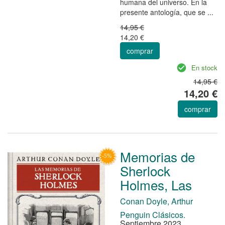
humana del universo. En la
presente antología, que se ...
14,95 €
14,20 €
comprar
En stock
14,95 €
14,20 €
comprar
Memorias de
Sherlock
Holmes, Las
Conan Doyle, Arthur
Penguin Clásicos.
Septiembre 2023