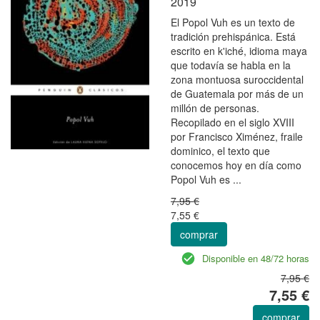
2019
El Popol Vuh es un texto de
tradición prehispánica. Está
escrito en k'iché, idioma maya
que todavía se habla en la
zona montuosa suroccidental
de Guatemala por más de un
millón de personas.
Recopilado en el siglo XVIII
por Francisco Ximénez, fraile
dominico, el texto que
conocemos hoy en día como
Popol Vuh es ...
7,95 €
7,55 €
comprar
Disponible en 48/72 horas
7,95 €
7,55 €
comprar