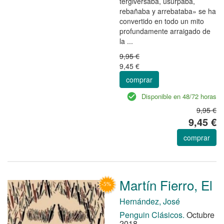
tergiversaba, usurpaba,
rebañaba y arrebataba» se ha
convertido en todo un mito
profundamente arraigado de
la ...
9,95 €
9,45 €
comprar
Disponible en 48/72 horas
9,95 €
9,45 €
comprar
Martín Fierro, El
Hernández, José
Penguin Clásicos.
Octubre
2018